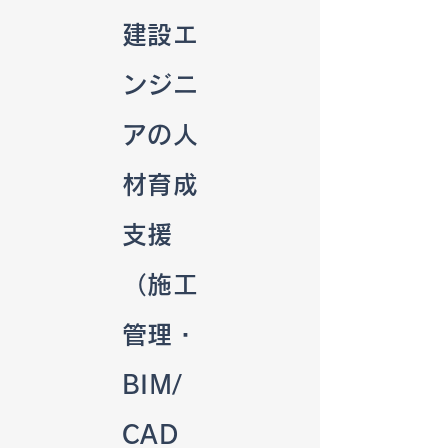
建設エ
ンジニ
アの人
材育成
支援
（施工
管理・
BIM/
CAD